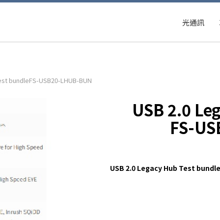
光通訊
Test bundleFS-USB20-LHUB-BUN
USB 2.0 Le
FS-US
USB 2.0 Legacy Hub Test bundl