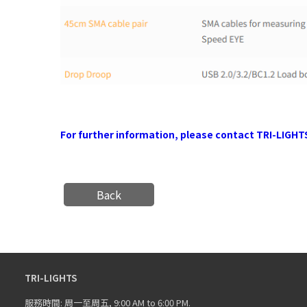
For further information, please contact TRI-LIGHT
Back
TRI-LIGHTS
服務時間: 周一至周五, 9:00 AM to 6:00 PM.