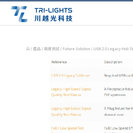
/ 產品 /
高速測試
/
Fixture Solution
/ USB 2.0 Legacy Hub 